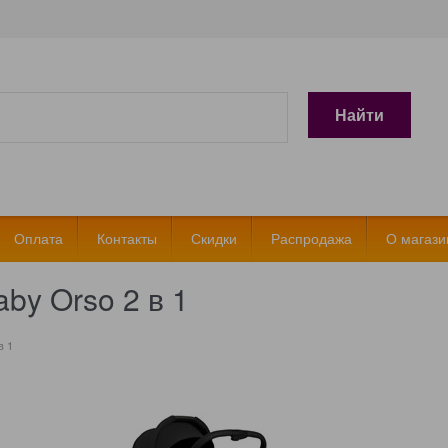
Найти
Оплата
Контакты
Скидки
Распродажа
О магази
by Orso 2 в 1
в 1