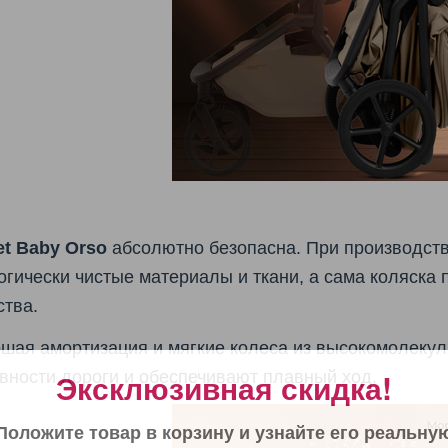
t Baby Orso
абсолютно безопасна. При производств
огически чистые материалы и ткани, а сама коляска
ства.
шая амортизация и мягкие колеса из высокомолеку
Эксклюзивная скидка!
вности дороги и обеспечивают плавный ход.
Положите товар в корзину и узнайте его реальну