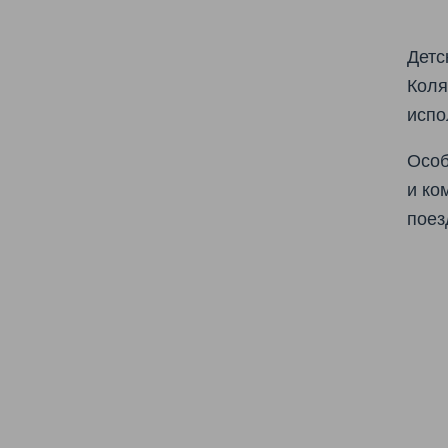
Детс
Коля
испо
Особ
и ко
поез