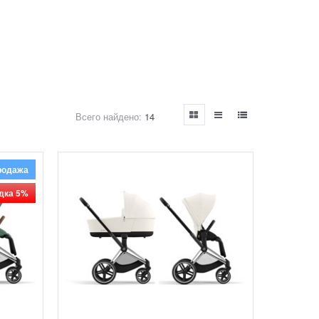
Всего найдено:
14
родажа
дка 5%