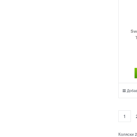
Sw
Добав
1
Коляски 2