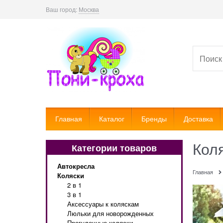
Ваш город:
Москва
Главная
Каталог
Бренды
Доставка
Кол
Категории товаров
Автокресла
Главная
Коляски
2 в 1
3 в 1
Аксессуары к коляскам
Люльки для новорожденных
Прогулочные коляски