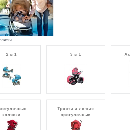
оляски
2 в 1
3 в 1
Ак
рогулочные
Трости и легкие
коляски
прогулочные