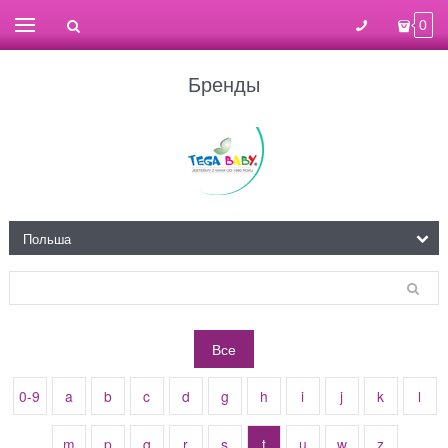
0
Бренды
Все
0-9
a
b
c
d
g
h
i
j
k
l
m
p
q
r
s
t
u
w
z