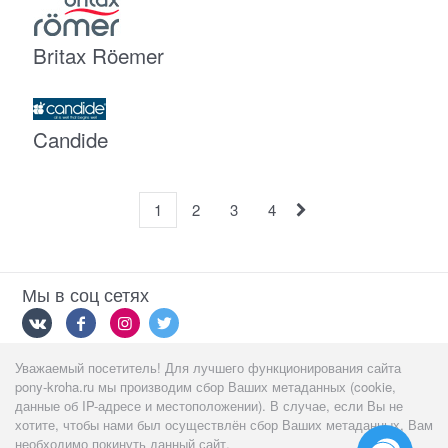
Britax Röemer
Candide
1
2
3
4
Мы в соц сетях
Уважаемый посетитель! Для лучшего функционирования сайта
Мы принимаем
pony-kroha.ru мы производим сбор Ваших метаданных (cookie,
данные об IP-адресе и местоположении). В случае, если Вы не
хотите, чтобы нами был осуществлён сбор Ваших метаданных, Вам
необходимо покинуть данный сайт.