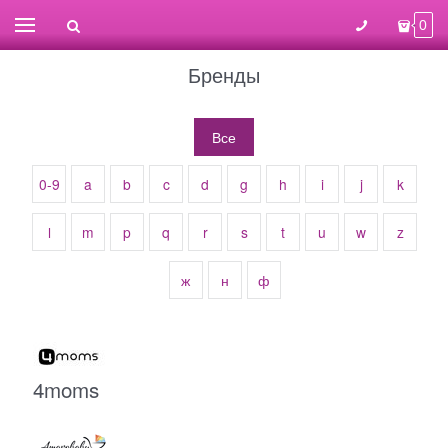
0
Бренды
Все
0-9
a
b
c
d
g
h
i
j
k
l
m
p
q
r
s
t
u
w
z
ж
н
ф
4moms