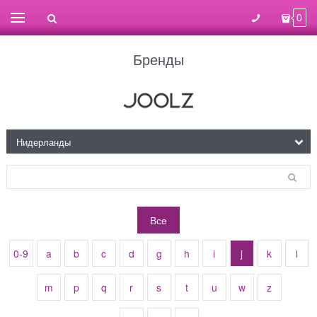
0
Бренды
Все
0-9
a
b
c
d
g
h
i
j
k
l
m
p
q
r
s
t
u
w
z