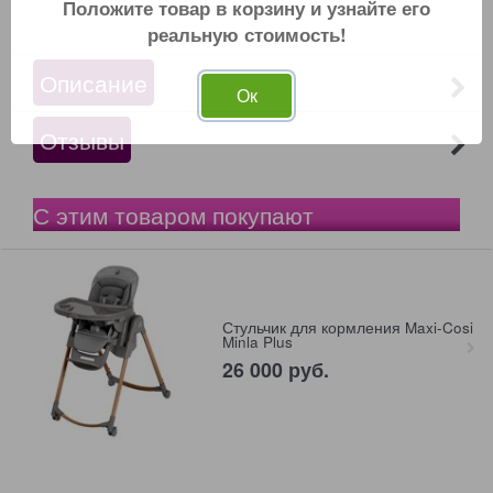
Положите товар в корзину и узнайте его
реальную стоимость!
Описание
Ок
Отзывы
С этим товаром покупают
Стульчик для кормления Maxi-Cosi
Minla Plus
26 000
 руб.