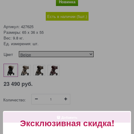
Новинка
Есть в наличии (
5
шт.
)
Артикул:
427625
Размеры:
65 x 36 x 55
Вес:
9.8
кг.
Ед. измерения:
шт.
Цвет
23 490
 руб.
Количество:
Добавить
Эксклюзивная скидка!