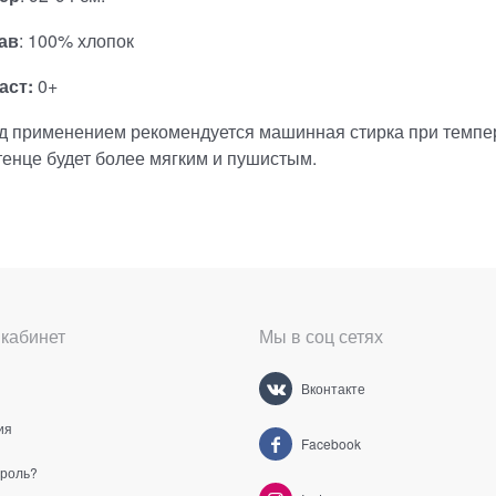
ав
: 100% хлопок
аст:
0+
д применением рекомендуется машинная стирка при темпер
енце будет более мягким и пушистым.
кабинет
Мы в соц сетях
Вконтакте
ия
Facebook
ароль?