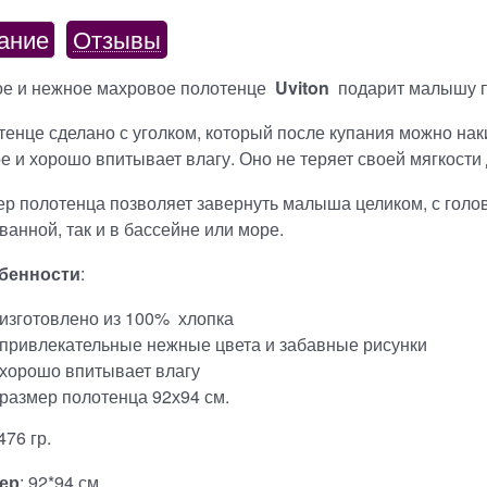
ание
Отзывы
ое и нежное махровое полотенце
Uviton
подарит малышу п
енце сделано с уголком, который после купания можно на
е и хорошо впитывает влагу. Оно не теряет своей мягкости
р полотенца позволяет завернуть малыша целиком, с головы
 ванной, так и в бассейне или море.
бенности
:
изготовлено из 100% хлопка
привлекательные нежные цвета и забавные рисунки
хорошо впитывает влагу
размер полотенца 92х94 см.
 476 гр.
ер
: 92*94 см.