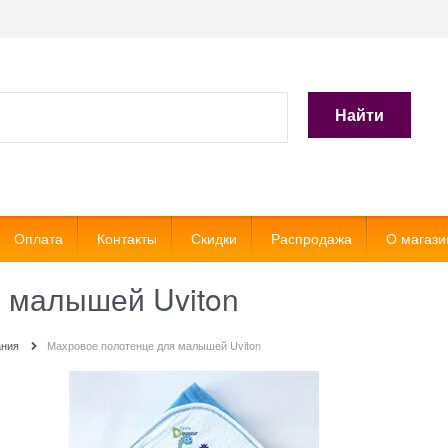
Найти
Оплата
Контакты
Скидки
Распродажа
О магази
 малышей Uviton
ания
Махровое полотенце для малышей Uviton