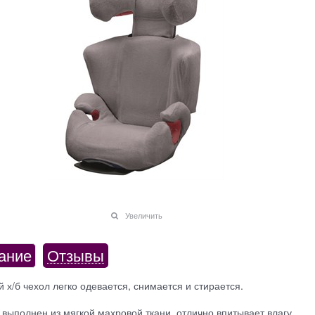
Увеличить
ание
Отзывы
й х/б чехол легко одевается, снимается и стирается.
 выполнен из мягкой махровой ткани, отлично впитывает влагу.