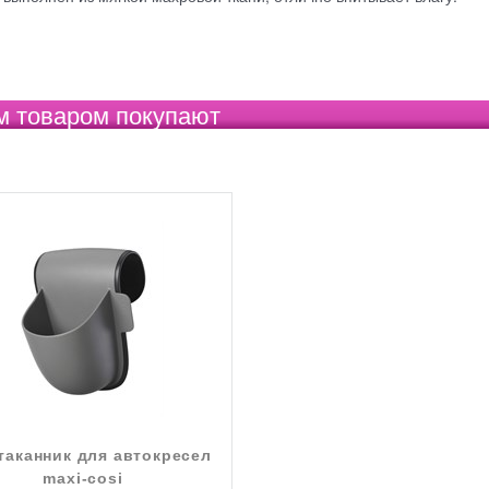
м товаром покупают
таканник для автокресел
maxi-cosi