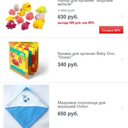
Набор для купания "Морские
жители"
1 050
 руб.
630
 руб.
выгода
420 руб.
или
40%
Скидка 40%
Книжка для купания Baby Ono
"Ocean"
340
 руб.
Махровое полотенце для
малышей Uviton
650
 руб.