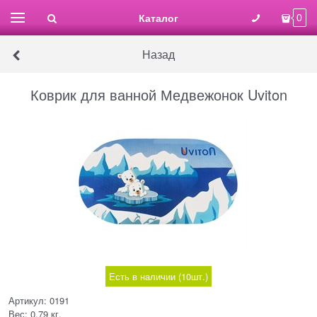
Каталог
0
Назад
Коврик для ванной Медвежонок Uviton
Есть в наличии (
10
шт.
)
Артикул:
0191
Вес:
0.79
кг.