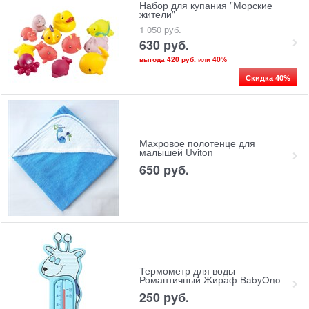
Набор для купания "Морские
жители"
1 050
 руб.
630
 руб.
выгода
420 руб.
или
40%
Скидка 40%
Махровое полотенце для
малышей Uviton
650
 руб.
Термометр для воды
Романтичный Жираф BabyOno
250
 руб.