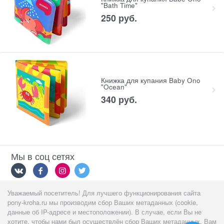
"Bath Time"
250
 руб.
Книжка для купания Baby Ono
"Ocean"
340
 руб.
Мы в соц сетях
Уважаемый посетитель! Для лучшего функционирования сайта
Мы принимаем
pony-kroha.ru мы производим сбор Ваших метаданных (cookie,
данные об IP-адресе и местоположении). В случае, если Вы не
хотите, чтобы нами был осуществлён сбор Ваших метаданных, Вам