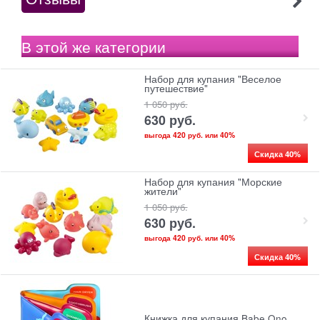
В этой же категории
Набор для купания "Веселое
путешествие"
1 050
 руб.
630
 руб.
выгода
420 руб.
или
40%
Скидка 40%
Набор для купания "Морские
жители"
1 050
 руб.
630
 руб.
выгода
420 руб.
или
40%
Скидка 40%
Книжка для купания Babe Ono