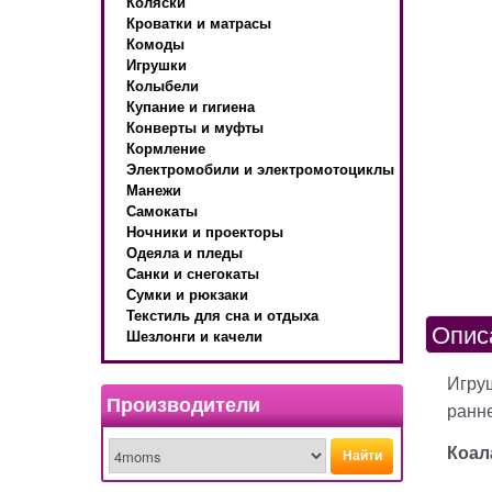
Коляски
Кроватки и матрасы
Комоды
Игрушки
Колыбели
Купание и гигиена
Конверты и муфты
Кормление
Электромобили и электромотоциклы
Манежи
Самокаты
Ночники и проекторы
Одеяла и пледы
Санки и снегокаты
Сумки и рюкзаки
Текстиль для сна и отдыха
Опис
Шезлонги и качели
Игру
Производители
ранне
Коал
Найти