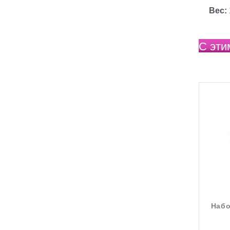
Вес:
С эти
Набо