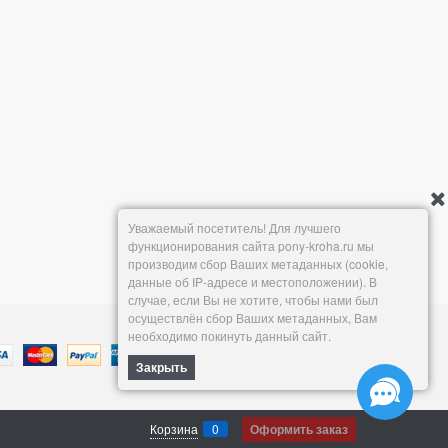
Уважаемый посетитель! Для лучшего
функционирования сайта pony-kroha.ru мы
производим сбор Ваших метаданных (cookie,
данные об IP-адресе и местоположении). В
случае, если Вы не хотите, чтобы нами был
осуществлён сбор Ваших метаданных, Вам
необходимо покинуть данный сайт.
Закрыть
Корзина
0
Оформить заказ