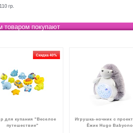
110 гр.
м товаром покупают
Скидка 40%
р для купания "Веселое
Игрушка-ночник с проек
путешествие"
Ёжик Hugo Babyono