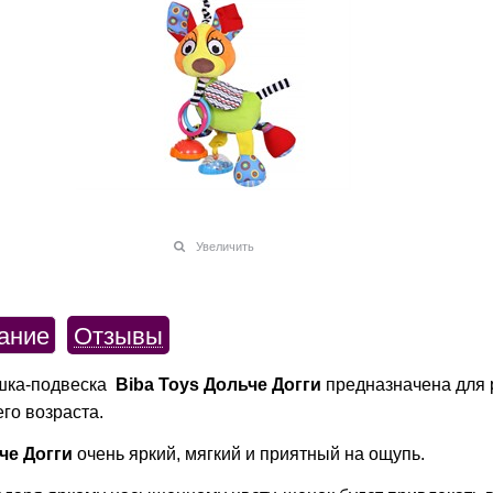
Увеличить
ание
Отзывы
шка-подвеска
Biba Toys Дольче Догги
предназначена для 
го возраста.
че Догги
очень яркий, мягкий и приятный на ощупь.