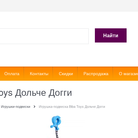
Найти
Оплата
Контакты
Скидки
Распродажа
О магази
oys Дольче Догги
Игрушки-подвески
Игрушка-подвеска Biba Toys Дольче Догги