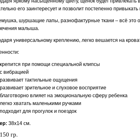
даря яркому насыщенному цвету, щенок будет привлекать 
тельно его заинтересует и позволит постепенно привыкать
емушка, шуршащие лапы, разнофактурные ткани – всё это о
лечения малыша.
даря универсальному креплению, легко вешается на кроватк
енности:
крепится при помощи специальной клипсы
с вибрацией
развивает тактильные ощущения
развивает зрительное и слуховое восприятие
благотворно влияет на эмоциональную сферу ребенка
легко хватать маленькими ручками
подходит для прогулок и поездок
ер:
38х14 см.
150 гр.