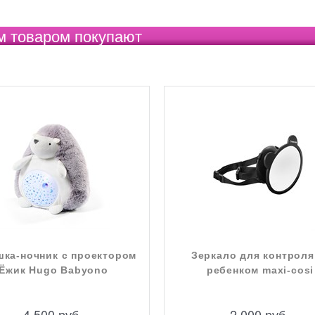
м товаром покупают
шка-ночник с проектором
Зеркало для контроля
Ёжик Hugo Babyono
ребенком maxi-cosi
4 500
 руб.
2 000
 руб.