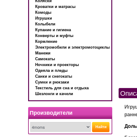
Коляски
Кроватки и матрасы
Комоды
Игрушки
Колыбели
Купание и гигиена
Конверты и муфты
Кормление
Электромобили и электромотоциклы
Манежи
Самокаты
Ночники и проекторы
Одеяла и пледы
Санки и снегокаты
Сумки и рюкзаки
Текстиль для сна и отдыха
Опис
Шезлонги и качели
Игру
Производители
ранне
Доль
Найти