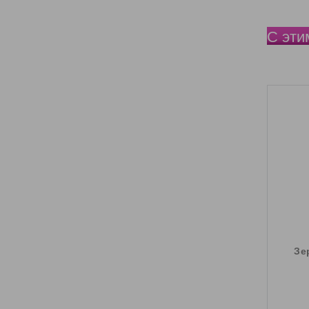
С эти
Зе