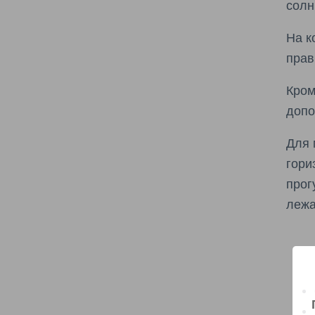
солн
На к
прав
Кром
допо
Для 
гори
прог
лежа