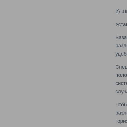
2) Ш
Уста
Баз
разл
удоб
Спец
поло
сист
случ
Чтоб
разл
гори