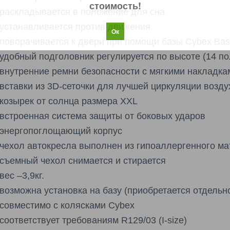
стоимость!
раскладывается в положение для сна
устанавливается против движения
Ок
поворачивается к двери при помощи базы Cybex B
удобный подголовник регулируется по высоте (14 п
внутренние ремни безопасности с мягкими накладка
вставки из 3D-сеточки для лучшей циркуляции воздух
козырек от солнца размера XXL
встроенная система защиты от боковых ударов
энергопоглощающий корпус
чехол автокресла выполнен из гипоаллергенного м
съемный чехол снимается и стирается
вес –3,9кг.
возможна установка на базу (приобретается отдельн
совместимо с колясками Cybex
соответствует требованиям R129/03 (I-size)