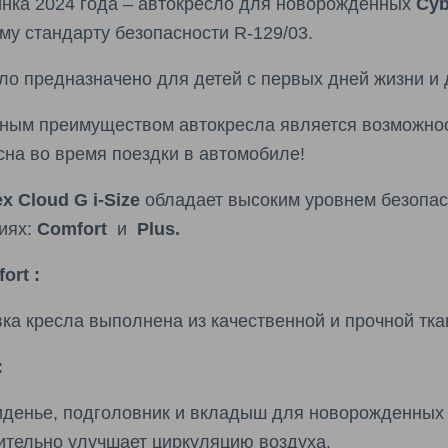
нка 2024 года – автокресло для новорожденных
Cyb
му стандарту безопасности R-129/03.
ло предназначено для детей с первых дней жизни и д
ным преимуществом автокресла является возможнос
сна во время поездки в автомобиле!
x Cloud G i-Size
обладает высоким уровнем безопасн
иях:
Comfort
и
Plus.
ort :
ка кресла выполнена из качественной и прочной тка
:
иденье, подголовник и вкладыш для новорожденных со
ительно улучшает циркуляцию воздуха.