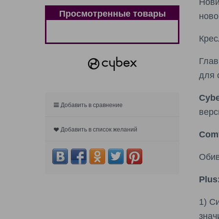
Нови
Просмотренные товары
ново
Крес
Глав
для 
Cybe
Добавить в сравнение
верс
Добавить в список желаний
Comf
Обив
Plus
1) С
знач