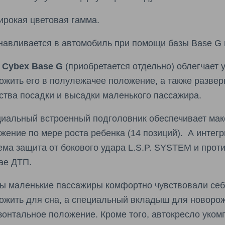
ирокая цветовая гамма.
навливается в автомобиль при помощи базы Base G 
а
Cybex Base G
(приобретается отдельно) облегчает 
ожить его в полулежачее положение, а также развер
ства посадки и высадки маленького пассажира.
иальный встроенный подголовник обеспечивает мак
жение по мере роста ребенка (14 позиций). А инте
ема защита от бокового удара L.S.P. SYSTEM и прот
ае ДТП.
ы маленькие пассажиры комфортно чувствовали себе
ожить для сна, а специальный вкладыш для новоро
зонтальное положение. Кроме того, автокресло уко