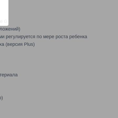
ase G
оложений)
ми регулируется по мере роста ребенка
а (версия Plus)
атериала
о)