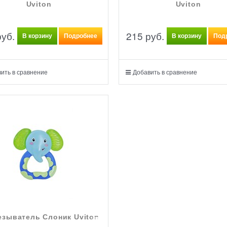
Uviton
Uviton
руб.
215
 руб.
В корзину
Подробнее
В корзину
Под
ить в сравнение
Добавить в сравнение
езыватель Слоник Uviton