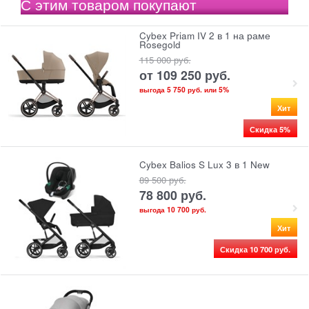
С этим товаром покупают
Cybex Priam IV 2 в 1 на раме
Rosegold
115 000
 руб.
от
109 250
 руб.
выгода
5 750 руб.
или
5%
Хит
Скидка 5%
Cybex Balios S Lux 3 в 1 New
89 500
 руб.
78 800
 руб.
выгода
10 700 руб.
Хит
Скидка 10 700 руб.