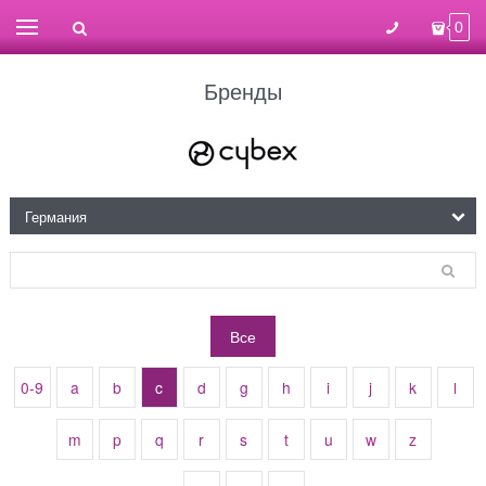
0
Бренды
Все
0-9
a
b
c
d
g
h
i
j
k
l
m
p
q
r
s
t
u
w
z