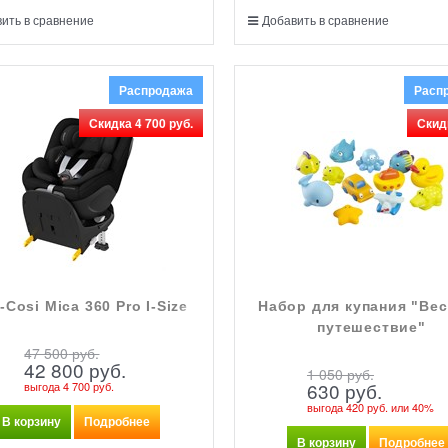
ить в сравнение
Добавить в сравнение
Распродажа
Расп
Скидка 4 700 руб.
Скид
-Cosi Mica 360 Pro I-Size
Набор для купания "Ве
путешествие"
47 500
 руб.
42 800
 руб.
1 050
 руб.
630
 руб.
выгода
4 700 руб.
выгода
420 руб.
или
40%
В корзину
Подробнее
В корзину
Подробнее