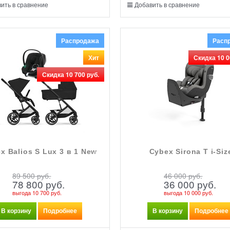
ить в сравнение
Добавить в сравнение
Распродажа
Расп
Хит
Скидка 10 0
Скидка 10 700 руб.
x Balios S Lux 3 в 1 New
Cybex Sirona T i-Siz
89 500
 руб.
46 000
 руб.
78 800
 руб.
36 000
 руб.
выгода
10 700 руб.
выгода
10 000 руб.
В корзину
Подробнее
В корзину
Подробнее