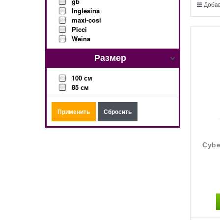
gb
Добав
Inglesina
maxi-cosi
Picci
Weina
Размер
100 см
85 см
Cybe