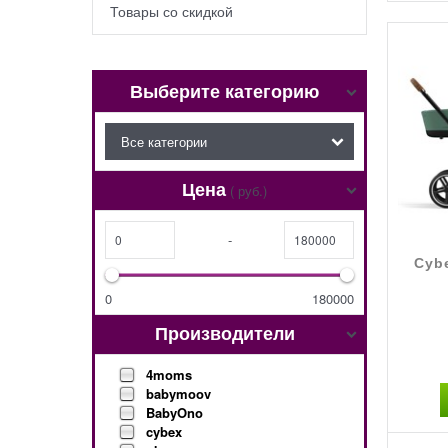
Товары со скидкой
Выберите категорию
Цена
( руб.)
-
Cybe
0
180000
Производители
4moms
babymoov
BabyOno
cybex