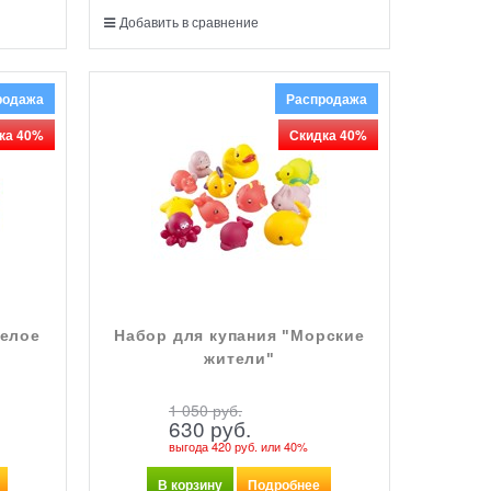
Добавить в сравнение
родажа
Распродажа
ка 40%
Скидка 40%
селое
Набор для купания "Морские
жители"
1 050
 руб.
630
 руб.
выгода
420 руб.
или
40%
В корзину
Подробнее