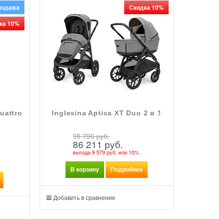
родажа
Скидка 10%
ка 10%
uattro
Inglesina Aptica XT Duo 2 в 1
95 790
 руб.
86 211
 руб.
выгода
9 579 руб.
или
10%
В корзину
Подробнее
Добавить в сравнение