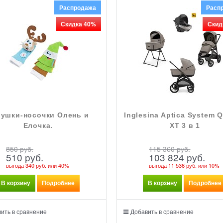
Распродажа
Расп
Скидка 40%
Скид
рушки-носочки Олень и
Inglesina Aptica System Q
Елочка.
XT 3 в 1
850
 руб.
115 360
 руб.
510
 руб.
103 824
 руб.
выгода
340 руб.
или
40%
выгода
11 536 руб.
или
10%
В корзину
Подробнее
В корзину
Подробнее
ить в сравнение
Добавить в сравнение