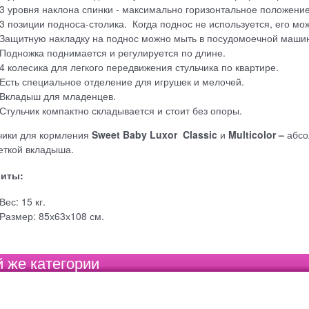
3 уровня наклона спинки - максимально горизонтальное положение 
3 позиции подноса-столика. Когда поднос не используется, его мож
Защитную накладку на поднос
можно мыть в посудомоечной маши
Подножка поднимается и регулируется по длине.
4 колесика для легкого передвижения стульчика по квартире.
Есть специальное отделение для игрушек и мелочей.
Вкладыш для младенцев.
Стульчик компактно складывается
и стоит без опоры.
чики для кормления
Sweet
Baby
Luxor
Classic
и
Multicolor
–
абсо
еткой вкладыша.
риты:
Вес: 15 кг.
Размер: 85х63х108 см.
й же категории