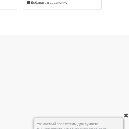
Добавить в сравнение
Добавит
Уважаемый посетитель! Для лучшего
функционирования сайта pony-kroha.ru мы