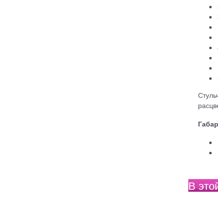
Стуль
расцв
Габа
В это