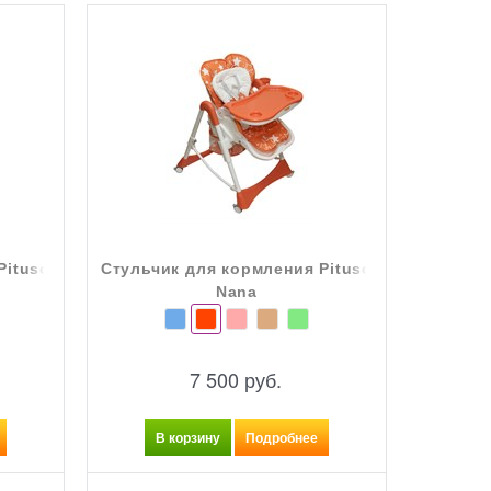
Pituso
Стульчик для кормления Pituso
Стульчи
Nana
7 500
 руб.
В корзину
Подробнее
В