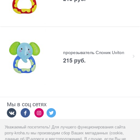
прорезыватель Слоник Uviton
215
 руб.
Мы в соц сетях
Уважаемый посетитель! Для лучшего функционирования сайта
Мы принимаем
pony-kroha.ru мы производим сбор Ваших метаданных (cookie,
данные об IP-адресе и местоположении). В случае, если Вы не