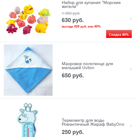
Набор для купания "Морские
жители"
1 050
 руб.
630
 руб.
выгода
420 руб.
или
40%
Скидка 40%
Махровое полотенце для
малышей Uviton
650
 руб.
Термометр для воды
Романтичный Жираф BabyOno
250
 руб.