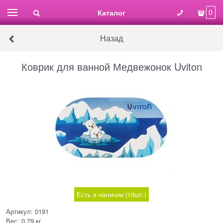
Каталог
0
Назад
Коврик для ванной Медвежонок Uviton
Есть в наличии (
10
шт.
)
Артикул:
0191
Вес:
0.79
кг.