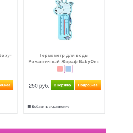
Baby»
Термометр для воды
Книжка
Романтичный Жираф BabyOno
250
 ру
250
 руб.
обнее
В корзину
Подробнее
Добавит
Добавить в сравнение