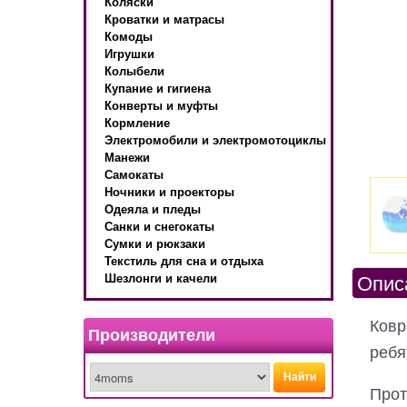
Коляски
Кроватки и матрасы
Комоды
Игрушки
Колыбели
Купание и гигиена
Конверты и муфты
Кормление
Электромобили и электромотоциклы
Манежи
Самокаты
Ночники и проекторы
Одеяла и пледы
Санки и снегокаты
Сумки и рюкзаки
Текстиль для сна и отдыха
Опис
Шезлонги и качели
Ковр
Производители
ребя
Найти
Прот