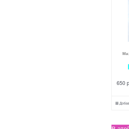
Ма
650
 
Добав
В это