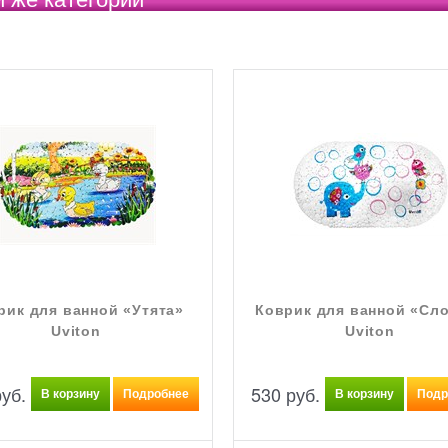
рик для ванной «Утята»
Коврик для ванной «Сл
Uviton
Uviton
руб.
530
 руб.
В корзину
Подробнее
В корзину
Подр