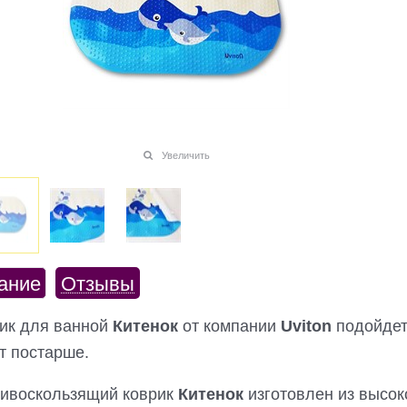
Увеличить
ание
Отзывы
ик для ванной
Китенок
от компании
Uviton
подойдет
т постарше.
ивоскользящий коврик
Китенок
изготовлен из высо