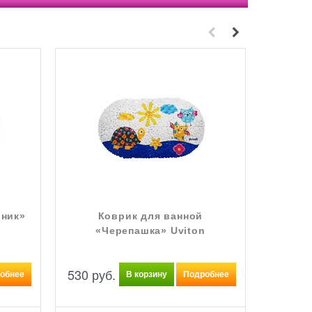
оник»
Коврик для ванной
Коври
«Черепашка» Uviton
530
 руб.
530
 ру
обнее
В корзину
Подробнее