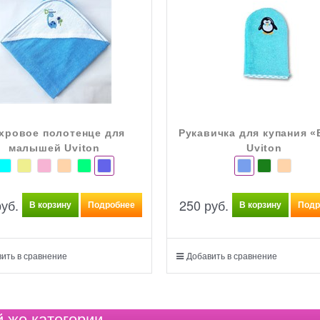
хровое полотенце для
Рукавичка для купания «
малышей Uviton
Uviton
руб.
250
 руб.
В корзину
Подробнее
В корзину
Подр
ить в сравнение
Добавить в сравнение
й же категории