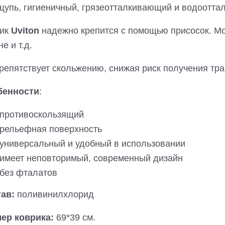
щупь, гигиеничный, грязеотталкивающий и водоотта
рик
Uviton
надежно крепится с помощью присосок. Мо
не и т.д.
репятствует скольжению, снижая риск получения тр
бенности
:
противоскользящий
рельефная поверхность
универсальный и удобный в использовании
имеет неповторимый, современный дизайн
без фталатов
ав:
поливинилхлорид
ер коврика:
69*39 см.