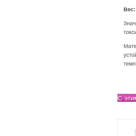
Вес:
Знач
токс
Мате
усто
темп
С эти