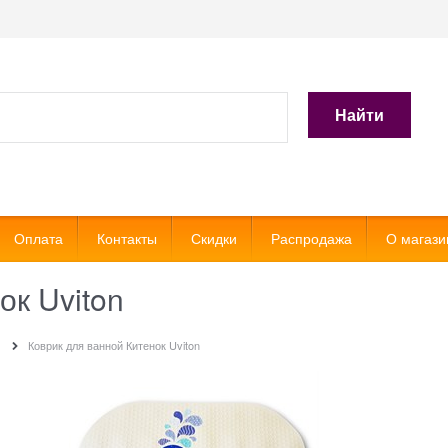
Найти
Оплата
Контакты
Скидки
Распродажа
О магази
ок Uviton
й
Коврик для ванной Китенок Uviton