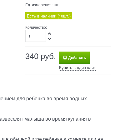
Ед. измерения:
шт.
Есть в наличии (
10
шт.
)
Количество:
340
 руб.
Добавить
Купить в один клик
чением для ребенка во время водных
азвеселят малыша во время купания в
 и в обычной игре ребенка в комнате или на