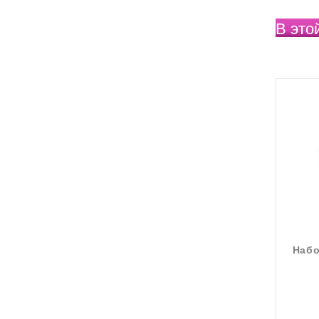
В это
Набо