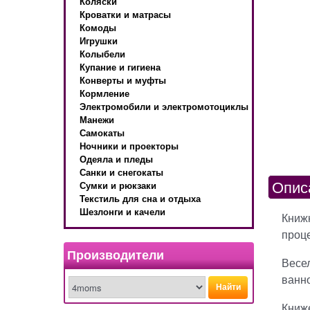
Коляски
Кроватки и матрасы
Комоды
Игрушки
Колыбели
Купание и гигиена
Конверты и муфты
Кормление
Электромобили и электромотоциклы
Манежи
Самокаты
Ночники и проекторы
Одеяла и пледы
Санки и снегокаты
Опис
Сумки и рюкзаки
Текстиль для сна и отдыха
Шезлонги и качели
Книж
проц
Производители
Весе
ванно
Найти
Книже