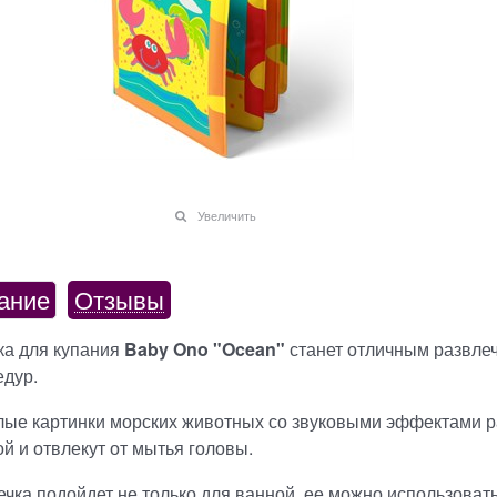
Увеличить
ание
Отзывы
ка для купания
Baby
Ono
"
Ocean
"
станет отличным развле
едур.
лые картинки морских животных со звуковыми эффектами р
й и отвлекут от мытья головы.
чка подойдет не только для ванной, ее можно использовать