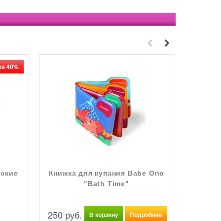
ка 40%
рские
Книжка для купания Babe Ono
Книжка
"Bath Time"
250
 руб.
В корзину
Подробнее