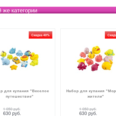
й же категории
Скидка 40%
Скид
р для купания "Веселое
Набор для купания "Мо
путешествие"
жители"
1 050
 руб.
1 050
 руб.
630
 руб.
630
 руб.