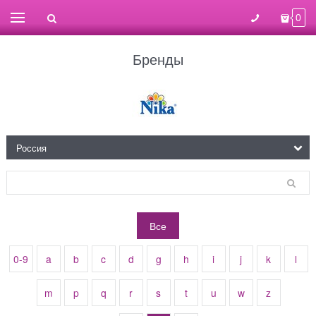
0
Бренды
Все
0-9
a
b
c
d
g
h
i
j
k
l
m
p
q
r
s
t
u
w
z