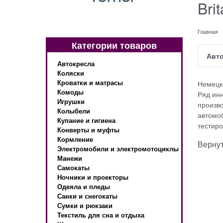
Bri
Главная
Категории товаров
Авт
Автокресла
Коляски
Кроватки и матрасы
Немецк
Комоды
Ряд инн
Игрушки
произво
Колыбели
автомо
Купание и гигиена
тестиро
Конверты и муфты
Кормление
Вернут
Электромобили и электромотоциклы
Манежи
Самокаты
Ночники и проекторы
Одеяла и пледы
Санки и снегокаты
Сумки и рюкзаки
Текстиль для сна и отдыха