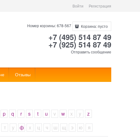
Войти
Регистрация
Номер корзины: 678-567
Корзина:
пусто
+7 (495) 514 87 49
+7 (925) 514 87 49
Отправить сообщение
не
Отзывы
p
q
r
s
t
u
v
w
x
y
z
т
у
ф
х
ц
ч
ш
щ
э
ю
я