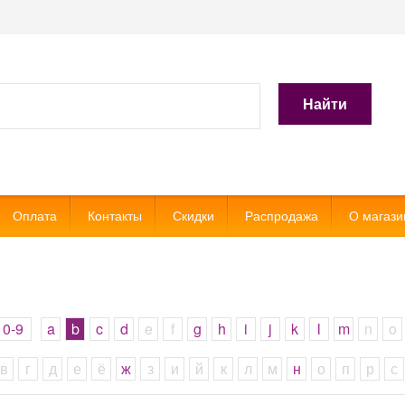
Найти
Оплата
Контакты
Скидки
Распродажа
О магази
0-9
a
b
c
d
e
f
g
h
i
j
k
l
m
n
o
в
г
д
е
ё
ж
з
и
й
к
л
м
н
о
п
р
с