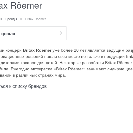
tax Röemer
Бренды
Britax Röemer
окресла
ий концерн
Britax Röemer
уже более 20 лет является ведущим раз
овационных решений нашли свое место не только в продукции Brit
дителями товаров для детей. Некоторые разработки Britax Röemer
биле. Ежегодно автокресла «Britax Röemer» занимают лидирующие
ваний в различных странах мира.
ься к списку брендов