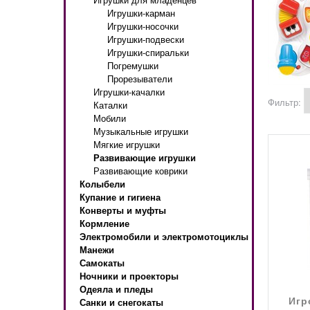
Игрушки-карман
Игрушки-носочки
Игрушки-подвески
Игрушки-спиральки
Погремушки
Прорезыватели
Игрушки-качалки
Фильтр:
Каталки
Мобили
Музыкальные игрушки
Мягкие игрушки
Развивающие игрушки
Развивающие коврики
Колыбели
Купание и гигиена
Конверты и муфты
Кормление
Электромобили и электромотоциклы
Манежи
Самокаты
Ночники и проекторы
Одеяла и пледы
Санки и снегокаты
Игр