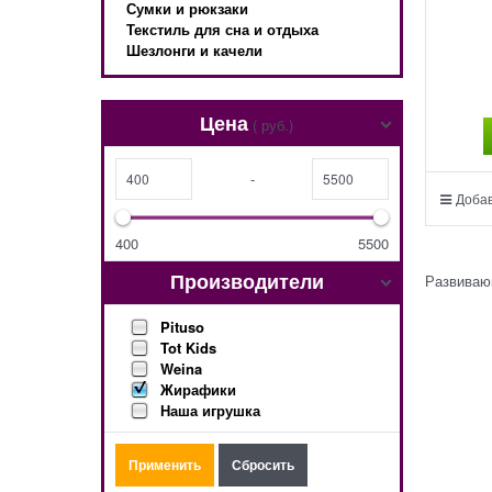
Сумки и рюкзаки
Текстиль для сна и отдыха
Шезлонги и качели
Цена
( руб.)
-
Добав
400
5500
Производители
Развиваю
Pituso
Tot Kids
Weina
Жирафики
Наша игрушка