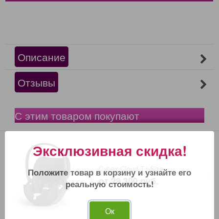
Описание
Отзывы
С этим товаром покупают
Эксклюзивная скидка!
Cybex Cloud T i-Size
Положите товар в корзину и узнайте его
от
29 300
 руб.
реальную стоимость!
Ок