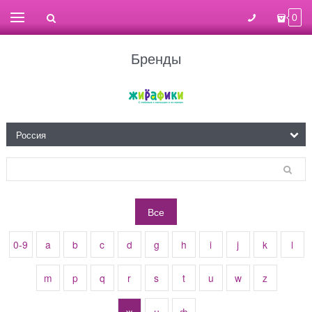
0
Бренды
Все
0-9
a
b
c
d
g
h
i
j
k
l
m
p
q
r
s
t
u
w
z
ж
н
ф